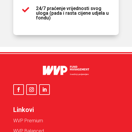
24/7 praćenje vrijednosti svog

uloga (pada i rasta cijene udjela u
fondu)
Linkovi
WVP Premium
WVP Balanced