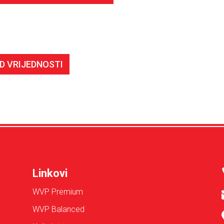
D VRIJEDNOSTI
Linkovi
WVP Premium
WVP Balanced