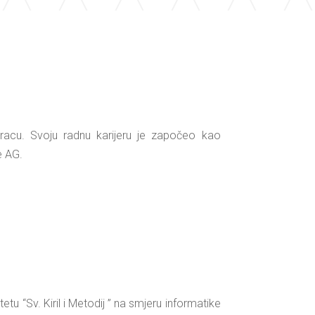
Gracu. Svoju radnu karijeru je započeo kao
e AG.
tu “Sv. Kiril i Metodij ” na smjeru informatike