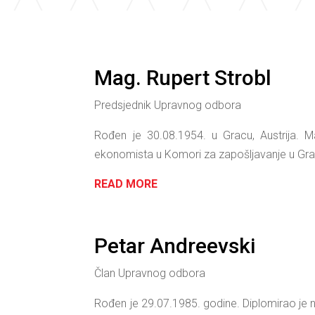
Mag. Rupert Strobl
Predsjednik Upravnog odbora
Rođen je 30.08.1954. u Gracu, Austrija. M
ekonomista u Komori za zapošljavanje u Grac
READ MORE
Petar Andreevski
Član Upravnog odbora
Rođen je 29.07.1985. godine. Diplomirao je na 