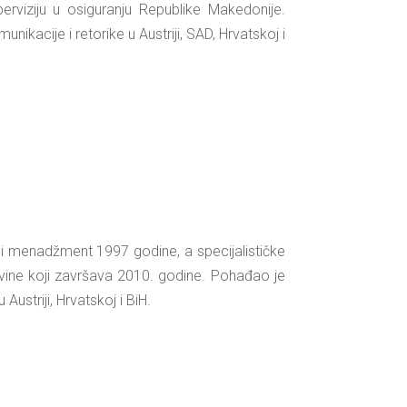
erviziju u osiguranju Republike Makedonije.
kacije i retorike u Austriji, SAD, Hrvatskoj i
lni menadžment 1997 godine, a specijalističke
govine koji završava 2010. godine. Pohađao je
ustriji, Hrvatskoj i BiH.