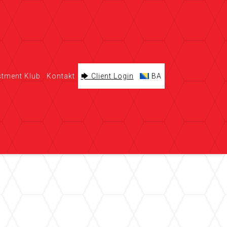
stment Klub
Kontakt
Client Login
BA