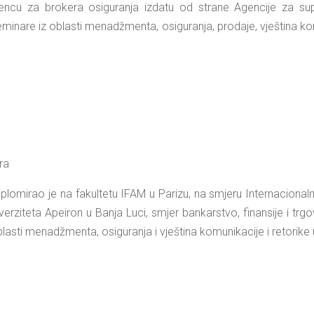
cencu za brokera osiguranja izdatu od strane Agencije za sup
inare iz oblasti menadžmenta, osiguranja, prodaje, vještina komuni
ra
plomirao je na fakultetu IFAM u Parizu, na smjeru Internaciona
erziteta Apeiron u Banja Luci, smjer bankarstvo, finansije i tr
asti menadžmenta, osiguranja i vještina komunikacije i retorike u A