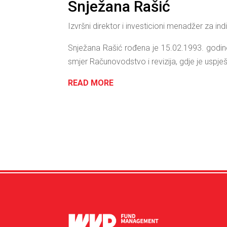
Snježana Rašić
Izvršni direktor i investicioni menadžer za ind
Snježana Rašić rođena je 15.02.1993. godine 
smjer Računovodstvo i revizija, gdje je uspj
READ MORE